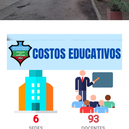
6
93
SEDES
DOCENTES