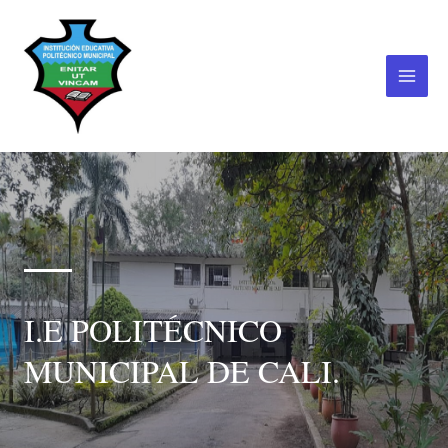
Ir
al
contenido
Main
Menu
I.E POLITÉCNICO
MUNICIPAL DE CALI.