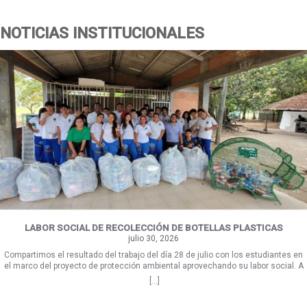
NOTICIAS INSTITUCIONALES
LABOR SOCIAL DE RECOLECCIÓN DE BOTELLAS PLASTICAS
julio 30, 2026
Compartimos el resultado del trabajo del día 28 de julio con los estudiantes en
el marco del proyecto de protección ambiental aprovechando su labor social. A
la fecha se recolectaron desde los puntos ecológicos que ellos mismos
[...]
elaboraron, aproximadamente 2000 botellas de plástico. FELICITACIONES Y
DESTACAMOS SU EXCELENTE LABOR.